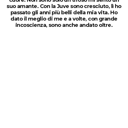
La Juventus non è solo la mia squadra del
cuore. Non sono solo un tifoso mi sento un
suo amante. Con la Juve sono cresciuto, lì ho
passato gli anni più belli della mia vita. Ho
dato il meglio di me e a volte, con grande
incoscienza, sono anche andato oltre.
Il carisma dell’Avvocato Agnelli lo si percepiva in
lontananza. Stava sempre vicino alla squadra, era
informatissimo. E quando parlavi con lui ti accorgevi
che di calcio ne capiva tantissimo.
Mi divertivo a fare diversi sport, ma era il calcio la
mia passione vera. Non ho mai pensato al fatto di
diventare qualcuno: ho giocato per divertirmi, quello
che manca ai ragazzi di oggi. Spesso i genitori sono
deleteri, perché esercitano troppa pressione.