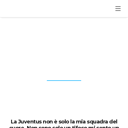
ANTONIO CABRINI
Le frasi celebri
di Antonio
Cabrini
sulla storia, sul calcio, sulla vita